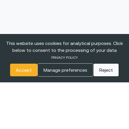
This website uses cookies for analytical purposes. Click
below to consent to the processing of your data
PRIVACY POLICY
Accept
Manage preferences
Reject
The
BIGGEST CONFERENCE
& Career Fairs for Women in
Tech in Europe